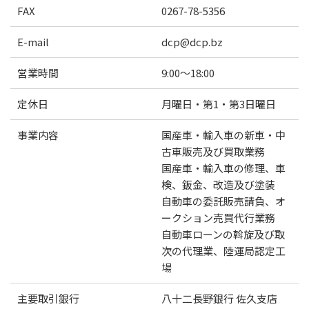
FAX
0267-78-5356
E-mail
dcp@dcp.bz
営業時間
9:00～18:00
定休日
月曜日・第1・第3日曜日
事業内容
国産車・輸入車の新車・中
古車販売及び買取業務
国産車・輸入車の修理、車
検、鈑金、改造及び塗装
自動車の委託販売請負、オ
ークション売買代行業務
自動車ローンの斡旋及び取
次の代理業、陸運局認定工
場
主要取引銀行
八十二長野銀行 佐久支店